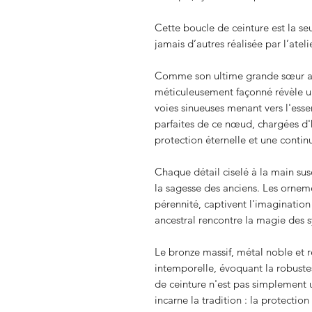
Cette boucle de ceinture est la seu
jamais d’autres réalisée par l’atel
Comme son ultime grande sœur auss
méticuleusement façonné révèle un
voies sinueuses menant vers l'ess
parfaites de ce nœud, chargées d'h
protection éternelle et une continui
Chaque détail ciselé à la main sus
la sagesse des anciens. Les ornem
pérennité, captivent l'imagination
ancestral rencontre la magie des 
Le bronze massif, métal noble et 
intemporelle, évoquant la robustes
de ceinture n'est pas simplement u
incarne la tradition : la protectio