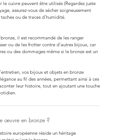
le cuivre peuvent être utilisés (Regardez juste
oyage, assurez-vous de sécher soigneusement
e taches ou de traces d’humidité.
n bronze, il est recommandé de les ranger
er ou de les frotter contre d'autres bijoux, car
nures ou des dommages même si le bronze est un
'entretien, vos bijoux et objets en bronze
légance au fil des années, permettant ainsi à ces
aconter leur histoire, tout en ajoutant une touche
otidien.
une œuvre en bronze ?
istoire européenne réside un héritage
 métal qu’est le bronze.