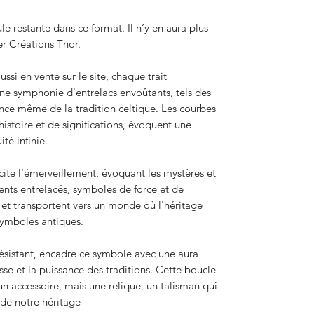
le restante dans ce format. Il n’y en aura plus
ier Créations Thor.
i en vente sur le site, chaque trait
e symphonie d'entrelacs envoûtants, tels des
ence même de la tradition celtique. Les courbes
istoire et de significations, évoquent une
té infinie.
cite l'émerveillement, évoquant les mystères et
ents entrelacés, symboles de force et de
 et transportent vers un monde où l'héritage
symboles antiques.
résistant, encadre ce symbole avec une aura
se et la puissance des traditions. Cette boucle
n accessoire, mais une relique, un talisman qui
n de notre héritage