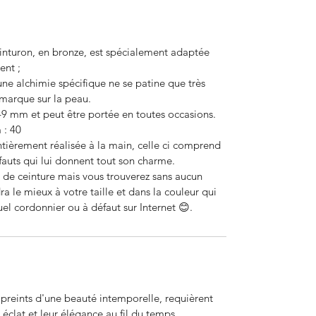
inturon, en bronze, est spécialement adaptée
ent ;
une alchimie spécifique ne se patine que très
marque sur la peau.
9 mm et peut être portée en toutes occasions.
 : 40
ièrement réalisée à la main, celle ci comprend
fauts qui lui donnent tout son charme.
 de ceinture mais vous trouverez sans aucun
a le mieux à votre taille et dans la couleur qui
el cordonnier ou à défaut sur Internet
😊
.
mpreints d'une beauté intemporelle, requièrent
 éclat et leur élégance au fil du temps.