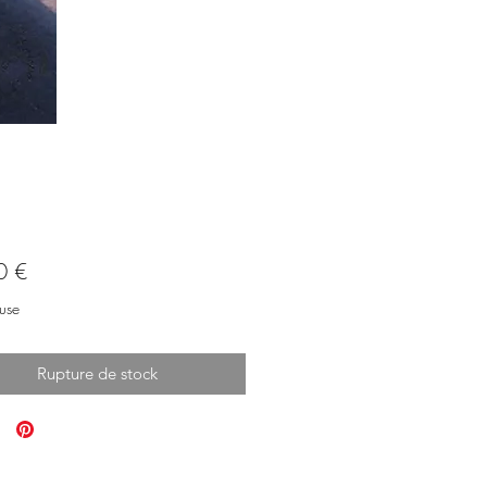
Prix
0 €
use
Rupture de stock