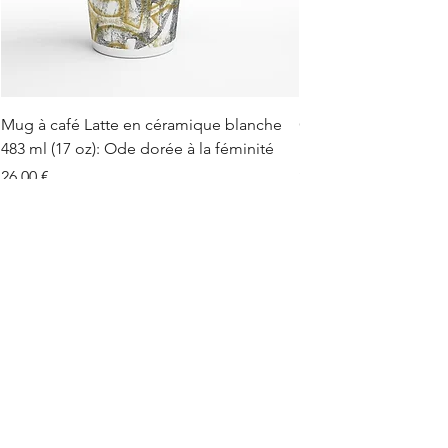
Mug à café Latte en céramique blanche
Carnet de Notes Spir
483 ml (17 oz): Ode dorée à la féminité
heros grecs, l’elega
Prix
Prix
26,00 €
29,00 €
TVA Incluse
TVA Incluse
N'hésitez pas à suivre mon quotidien sur
Facebook et Instagram et cliquez sur
l'icône ci-dessous :