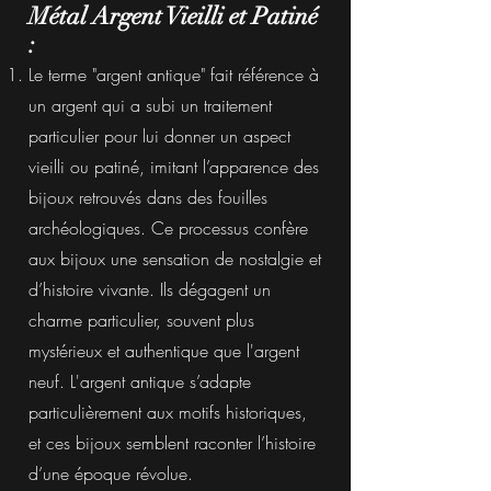
Métal Argent Vieilli et Patiné
:
Le terme "argent antique" fait référence à
un argent qui a subi un traitement
particulier pour lui donner un aspect
vieilli ou patiné, imitant l’apparence des
bijoux retrouvés dans des fouilles
archéologiques. Ce processus confère
aux bijoux une sensation de nostalgie et
d’histoire vivante. Ils dégagent un
charme particulier, souvent plus
mystérieux et authentique que l'argent
neuf. L'argent antique s’adapte
particulièrement aux motifs historiques,
et ces bijoux semblent raconter l’histoire
d’une époque révolue.