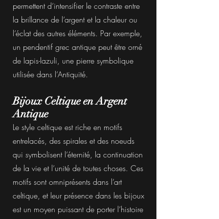
permettent d’intensifier le contraste entre
la brillance de l’argent et la chaleur ou
l’éclat des autres éléments. Par exemple,
un pendentif grec antique peut être orné
de lapis-lazuli, une pierre symbolique
utilisée dans l’Antiquité.
Bijoux Celtique en Argent
Antique
Le style celtique est riche en motifs
entrelacés, des spirales et des noeuds
qui symbolisent l’éternité, la continuation
de la vie et l’unité de toutes choses. Ces
motifs sont omniprésents dans l’art
celtique, et leur présence dans les bijoux
est un moyen puissant de porter l’histoire