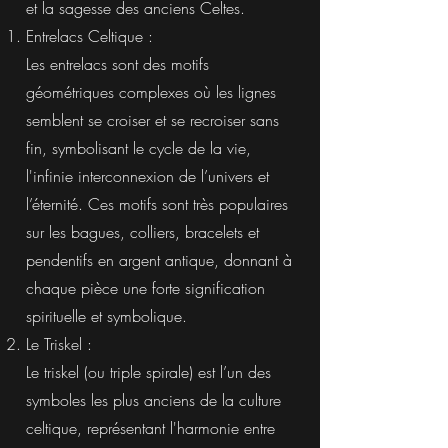
et la sagesse des anciens Celtes.
Entrelacs Celtique :
Les entrelacs sont des motifs
géométriques complexes où les lignes
semblent se croiser et se recroiser sans
fin, symbolisant le cycle de la vie,
l'infinie interconnexion de l’univers et
l’éternité. Ces motifs sont très populaires
sur les bagues, colliers, bracelets et
pendentifs en argent antique, donnant à
chaque pièce une forte signification
spirituelle et symbolique.
Le Triskel :
Le triskel (ou triple spirale) est l’un des
symboles les plus anciens de la culture
celtique, représentant l'harmonie entre