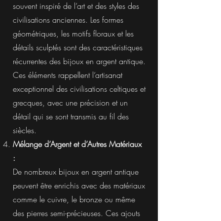
souvent inspiré de l’art et des styles des
civilisations anciennes. Les formes
géométriques, les motifs floraux et les
détails sculptés sont des caractéristiques
récurrentes des bijoux en argent antique.
Ces éléments rappellent l’artisanat
exceptionnel des civilisations celtiques et
grecques, avec une précision et un
détail qui se sont transmis au fil des
siècles.
Mélange d’Argent et d’Autres Matériaux
:
De nombreux bijoux en argent antique
peuvent être enrichis avec des matériaux
comme le cuivre, le bronze ou même
des pierres semi-précieuses. Ces ajouts