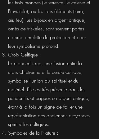
les trois mondes (le terrestre, le céleste et
l'invisible), ou les trois éléments (terre,
air, feu). Les bijoux en argent antique,
ornés de triskeles, sont souvent portés
comme amulette de protection et pour
leur symbolisme profond.
Croix Celtique :
La croix celtique, une fusion entre la
croix chrétienne et le cercle celtique,
symbolise l’union du spirituel et du
matériel. Elle est très présente dans les
pendentifs et bagues en argent antique,
étant à la fois un signe de foi et une
représentation des anciennes croyances
spirituelles celtiques.
Symboles de la Nature :