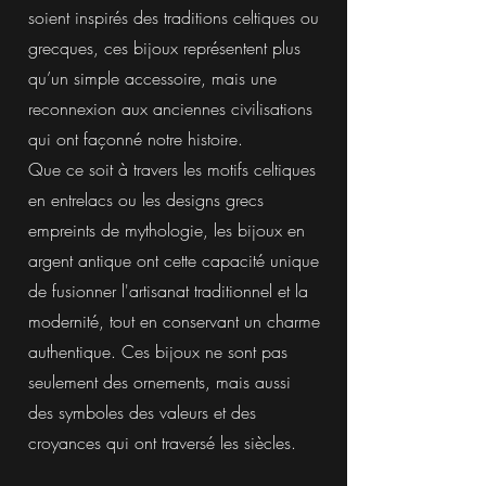
soient inspirés des traditions celtiques ou
grecques, ces bijoux représentent plus
qu’un simple accessoire, mais une
reconnexion aux anciennes civilisations
qui ont façonné notre histoire.
Que ce soit à travers les motifs celtiques
en entrelacs ou les designs grecs
empreints de mythologie, les bijoux en
argent antique ont cette capacité unique
de fusionner l'artisanat traditionnel et la
modernité, tout en conservant un charme
authentique. Ces bijoux ne sont pas
seulement des ornements, mais aussi
des symboles des valeurs et des
croyances qui ont traversé les siècles.