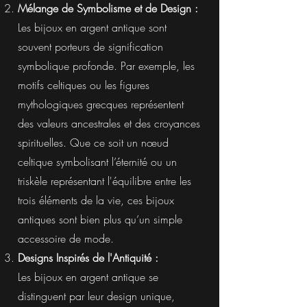
Mélange de Symbolisme et de Design :
Les bijoux en argent antique sont
souvent porteurs de signification
symbolique profonde. Par exemple, les
motifs celtiques ou les figures
mythologiques grecques représentent
des valeurs ancestrales et des croyances
spirituelles. Que ce soit un nœud
celtique symbolisant l’éternité ou un
triskèle représentant l'équilibre entre les
trois éléments de la vie, ces bijoux
antiques sont bien plus qu’un simple
accessoire de mode.
Designs Inspirés de l'Antiquité :
Les bijoux en argent antique se
distinguent par leur design unique,