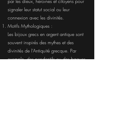
par les dieux, héroïnes et citoyens pour
signaler leur statut social ou leur
connexion avec les divinités.
Motifs Mythologiques :
Les bijoux grecs en argent antique sont
souvent inspirés des mythes et des
divinités de l’Antiquité grecque. Par
exemple, des pendentifs ou des bagues
avec des représentations de dieux
comme Zeus, Athéna, ou Apollon sont
des accessoires classiques. Les
gorgones (comme Méduse) et les cerfs
(associés à Artémis) apparaissent
également fréquemment dans les bijoux
antiques.
La Laurel Wreath (Couronne de Laurier) :