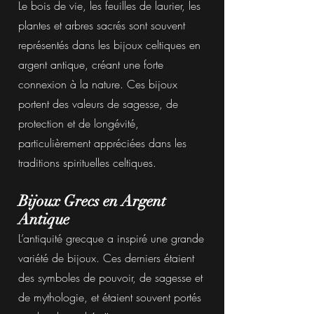
Le bois de vie, les feuilles de laurier, les
plantes et arbres sacrés sont souvent
représentés dans les bijoux celtiques en
argent antique, créant une forte
connexion à la nature. Ces bijoux
portent des valeurs de sagesse, de
protection et de longévité,
particulièrement appréciées dans les
traditions spirituelles celtiques.
Bijoux Grecs en Argent
Antique
L’antiquité grecque a inspiré une grande
variété de bijoux. Ces derniers étaient
des symboles de pouvoir, de sagesse et
de mythologie, et étaient souvent portés