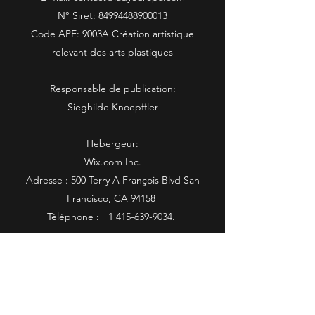
N° Siret: 84994488900013
Code APE: 9003A Création artistique
relevant des arts plastiques
Responsable de publication:
Sieghilde Knoepffler
Hebergeur:
Wix
.com Inc.
Adresse : 500 Terry A François Blvd San
Francisco, CA 94158
Téléphone : +1 415-639-9034.
N'hésitez pas à suivre mon quotidien sur
Facebook et Instagram et cliquez sur
l'icône ci-dessous :