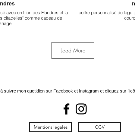
andres
m
sé avec un Lion des Flandres et la
coffre personnalisé du logo 
des citadelles" comme cadeau de
couro
riage
Load More
à suivre mon quotidien sur Facebook et Instagram et cliquez sur l'ic
Mentions légales
CGV