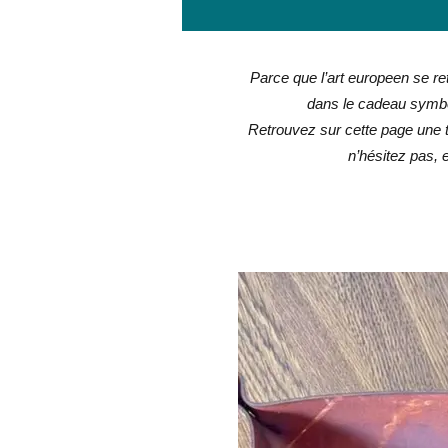
Cadeau, entrelac, celte, nordique, viking, grec, médiéval, chrétien, païen - com
rituel ruban - cadeau naissance
Parce que l’art europeen se r
dans le cadeau symbo
Retrouvez sur cette page une t
n’hésitez pas, 