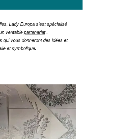
e, nordique, viking, grec, médiéval, chrétien, païen - ruban handfasting - cadeau mariage -
les, Lady Europa s’est spécialisé
un veritable
partenariat
.
es qui vous donneront des idées et
lle et symbolique.