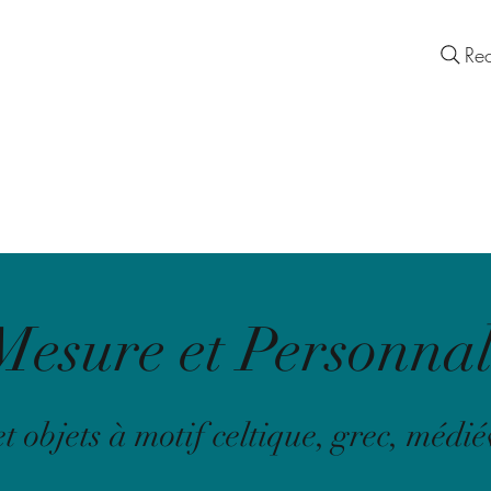
Lady Europa
Contact
Re
Objets d'un Quotidien Européen
S
IDEE CADEAU
BOUTIQUE
SERVICES
Mesure et Personnal
t objets à motif celtique, grec, médié