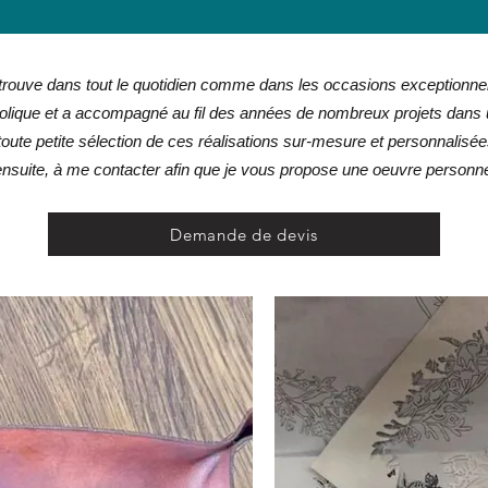
mande personnalisée celtique nordique, viking, grec, médiéval, chrétien, païen - coffre celtique, nordique, viking, grec, médiéval, chrétien, païen - urne mariage celtiqu
etrouve dans tout le quotidien comme dans les occasions exceptionnel
lique et a accompagné au fil des années de nombreux projets dans 
oute petite sélection de ces réalisations sur-mesure et personnalisé
ensuite, à me contacter afin que je vous propose une oeuvre personne
Demande de devis