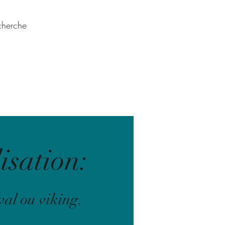
cherche
QUI SUIS JE
BLOG
isation:
val ou viking.