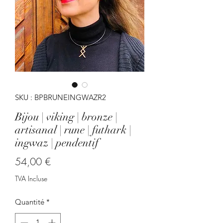
SKU : BPBRUNEINGWAZR2
Bijou | viking | bronze |
artisanal | rune | futhark |
ingwaz | pendentif
Prix
54,00 €
TVA Incluse
Quantité
*