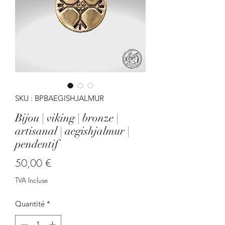
SKU : BPBAEGISHJALMUR
Bijou | viking | bronze |
artisanal | aegishjalmur |
pendentif
Prix
50,00 €
TVA Incluse
Quantité
*