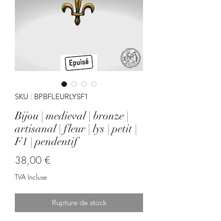
SKU : BPBFLEURLYSF1
Bijou | medieval | bronze |
artisanal | fleur | lys | petit |
F1 | pendentif
Prix
38,00 €
TVA Incluse
Rupture de stock