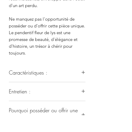
d'un art perdu.
Ne manquez pas l'opportunité de
posséder ou d'offrir cette pièce unique.
Le pendentif fleur de lys est une
promesse de beauté, d'élégance et
d'histoire, un trésor à chérir pour
toujours.
Caractéristiques :
Ce bijou, en bronze massif, est
Entretien :
spécialement adaptée aux peaux
sensibles ou qui réagissent ;
Les bijoux et objets en bronze,
Ce bronze, si spécial, fondu dans une
Pourquoi posséder ou offrir une
empreints d'une beauté intemporelle,
alchimie spécifique ne se patine que
requièrent quelques soins pour
très lentement et vous n'aurez aucune
œuvre en bronze ?
préserver leur éclat et leur élégance au
marque sur la peau rendant ainsi, votre
fil du temps.
bijou exceptionnel.
Dans les recoins mystérieux de