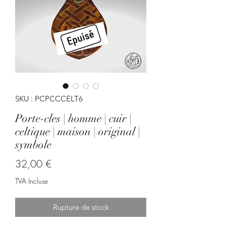
SKU : PCPCCCELT6
Porte-cles | homme | cuir |
celtique | maison | original |
symbole
Prix
32,00 €
TVA Incluse
Rupture de stock