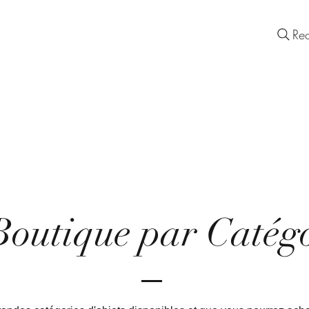
Lady Europa
Contact
Re
Objets d'un Quotidien Européen
S
IDEE CADEAU
BOUTIQUE
SERVICES
Boutique objet, tableau et bijou celtique, nordique, viking, grec, médiéval, chrétien, païen par catégories
iques, nordiques, vikings, grecs, médiéval, chrétien ou païen. Personnalisés. Coffre, barrette à cheveux, por
bronze… Choisissez dans les rubriques de la page la catégorie d'œuvres vous permettant d'atteindre votre 
Boutique par Catégo