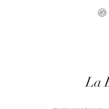
ACCUEIL
NOUVEAUTE
Lady Europa. Bijoux et Objets celt
vide-poches en bois, en cuir, en 
La 