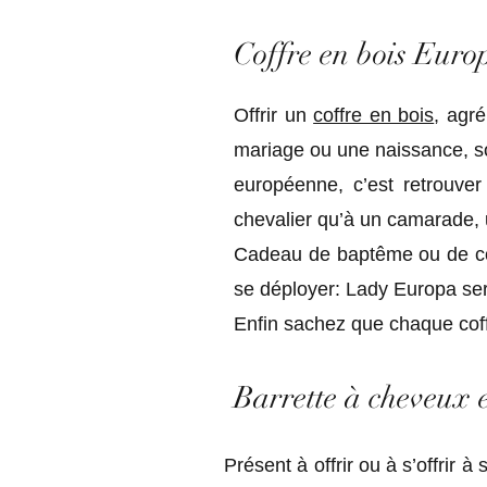
- cadeau entrelac celtique viking - objet traditionnel celtique viking - toteBag Broderie Celti
Coffre en bois Euro
Offrir un
coffre en bois
, agr
mariage ou une naissance, so
européenne, c’est retrouver 
chevalier qu’à un camarade,
Cadeau de baptême ou de com
se déployer: Lady Europa ser
Enfin sachez que chaque coff
Barrette à cheveux 
Présent à offrir ou à s’offrir 