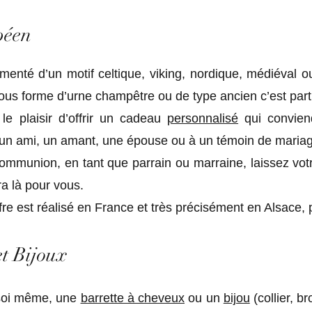
que - porte cle celtique viking - Aimant Breton triskel Celtique
péen
émenté d’un motif celtique, viking, nordique, médiéval 
us forme d’urne champêtre ou de type ancien c’est parti
le plaisir d’offrir un cadeau
personnalisé
qui convien
 un ami, un amant, une épouse ou à un témoin de maria
munion, en tant que parrain ou marraine, laissez vot
a là pour vous.
re est réalisé en France et très précisément en Alsace, 
et Bijoux
à soi même, une
barrette à cheveux
ou un
bijou
(collier, b