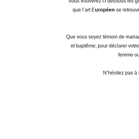
Vous trouverez ci dessous les g
que l’art E
uropéen
se retrouv
Que vous soyez témoin de mariage
et baptême; pour déclarer votre
femme ou 
N’hésitez pas 