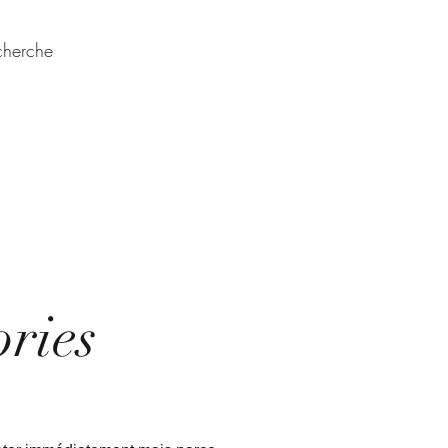
cherche
QUI SUIS JE
BLOG
te-clés, sac, Tableaux, plateau,
idéal européen.
ries