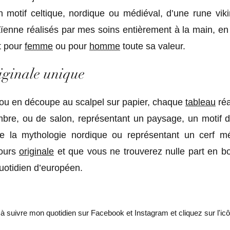
un motif celtique, nordique ou médiéval, d’une rune vik
aïenne réalisés par mes soins entièrement à la main, en
t pour
femme
ou pour
homme
toute sa valeur.
iginale unique
is ou en découpe au scalpel sur papier, chaque
tableau
réa
bre, ou de salon, représentant un paysage, un motif 
 de la mythologie nordique ou représentant un cerf mé
jours
originale
et que vous ne trouverez nulle part en b
quotidien d’européen.
à suivre mon quotidien sur Facebook et Instagram et cliquez sur l'ic