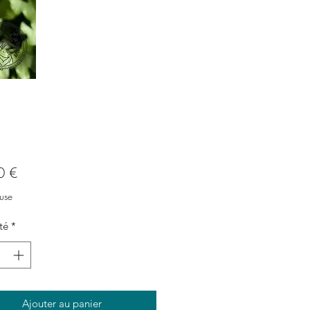
Prix
0 €
use
té
*
Ajouter au panier