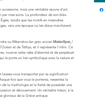
 accessoire, mais une véritable œuvre d'art,
n par mes soins. La profondeur de son bleu
r Égée, tandis que les motifs en méandres
âges, vers une époque où les dieux marchaient
ndre ou Méandros (en grec ancien Μαίανδρος /
d'Océan et de Téthys, et il représente l’infini. Ce
es, incarne cette idée d’éternité et de perpétuel
ui le porte un lien symbolique avec la nature et
 laissez-vous transporter par sa signification
aque fois que vous le porterez, ressentez la
ion de la mythologie et la fierté de posséder une
passion et dévouement. Un véritable trésor, à la
sé glorieux de la Grèce antique.