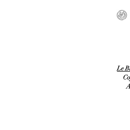
ACCUEIL
NOUVEAUTE
Le B
Co
A
Lady Europa Objets Européens Coffre, Tableau, vide poches, Barrette à Cheveux, Sacs, Porte-