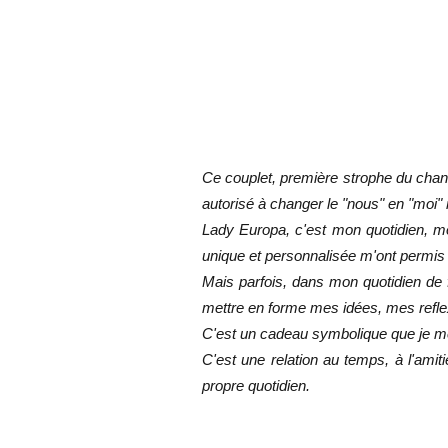
Ce couplet, première strophe du chant
autorisé à changer le "nous" en "moi
Lady Europa, c'est mon quotidien, mon
unique et personnalisée m'ont permis
Mais parfois, dans mon quotidien de
mettre en forme mes idées, mes reflex
C'est un cadeau symbolique que je me
C'est une relation au temps, à l'amit
propre quotidien.
- cadeau entrelac celtique viking - objet traditionnel celtique viking - toteBag Broderie Celtiq