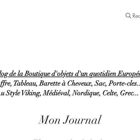
Lady Europa
Contact
Re
Objets d'un Quotidien Européen
S
IDEE CADEAU
BOUTIQUE
SERVICES
log de la Boutique d'objets d'un quotidien Europé
ffre, Tableau, Barette à Cheveux, Sac, Porte-cles..
u Style Viking, Médiéval, Nordique, Celte, Grec...
clés... Style Nordique, Médiéval, Celte, Grec...Cadeau mariage, naissance ou tableaux orné d’Entrelacs, Labyrinthe, Arbre de vie, Épis de blé ou de Feuilles de laurie
accompagnées les hommes et les femmes Européens
Mon Journal