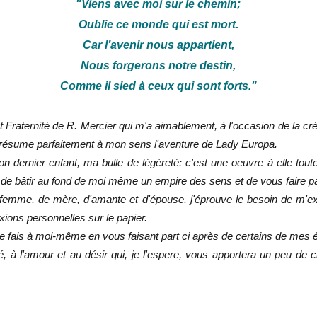
"Viens avec moi sur le chemin;
Oublie ce monde qui est mort.
Car l’avenir nous appartient,
Nous forgerons notre destin,
Comme il sied à ceux qui sont forts."
 Fraternité de R. Mercier qui m'a aimablement, à l'occasion de la cré
" résume parfaitement à mon sens l'aventure de Lady Europa.
 dernier enfant, ma bulle de légèreté: c'est une oeuvre à elle tout
 de bâtir au fond de moi même un empire des sens et de vous faire p
 femme, de mère, d'amante et d'épouse, j'éprouve le besoin de m'ex
ions personnelles sur le papier.
 fais à moi-même en vous faisant part ci après de certains de mes é
ié, à l'amour et au désir qui, je l'espere, vous apportera un peu de 
ue - porte cle celtique viking - Aimant Breton triskel Celtique